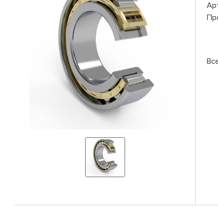
Ар
Пр
Вс