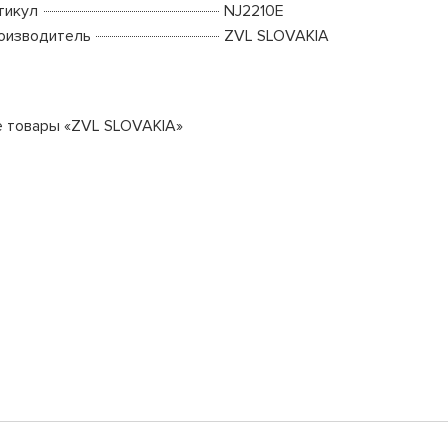
тикул
NJ2210E
оизводитель
ZVL SLOVAKIA
е товары «ZVL SLOVAKIA»