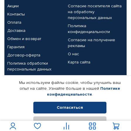
Акции
Согласие посетителя сайта
на обработку
Контакты
персональных данных
Оплата
Политика
Доставка
конфиденциальности
Обмен и возврат
Согласие на получение
рекламы
Гарантия
О нас
Договор-оферта
Карта сайта
Политика обработки
персональных данных
Партнерам
Мы используем файлы cookie, чтобы улучшить ваш
опыт на сайте. Узнайте больше в нашей
Политике
Корпоративным клиентам
Реквизиты компании
конфиденциальности
.
Поставщикам
Согласиться
Отклонить
© КАМАЗ ЦЕНТР ДОНЕЦК, 2015-2026. Все права защищены.
Интернет-магазин автомобильных товаров Автопрофи.