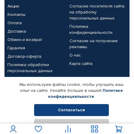
Акции
Согласие посетителя сайта
на обработку
Контакты
персональных данных
Оплата
Политика
Доставка
конфиденциальности
Обмен и возврат
Согласие на получение
рекламы
Гарантия
О нас
Договор-оферта
Карта сайта
Политика обработки
персональных данных
Партнерам
Мы используем файлы cookie, чтобы улучшить ваш
опыт на сайте. Узнайте больше в нашей
Политике
Корпоративным клиентам
Реквизиты компании
конфиденциальности
.
Поставщикам
Согласиться
Отклонить
© КАМАЗ ЦЕНТР ДОНЕЦК, 2015-2026. Все права защищены.
Интернет-магазин автомобильных товаров Автопрофи.