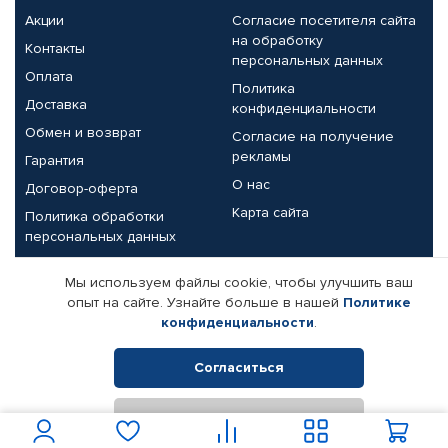
Акции
Согласие посетителя сайта
на обработку
Контакты
персональных данных
Оплата
Политика
Доставка
конфиденциальности
Обмен и возврат
Согласие на получение
рекламы
Гарантия
О нас
Договор-оферта
Карта сайта
Политика обработки
персональных данных
Партнерам
Мы используем файлы cookie, чтобы улучшить ваш
опыт на сайте. Узнайте больше в нашей
Политике
Корпоративным клиентам
Реквизиты компании
конфиденциальности
.
Поставщикам
Согласиться
Отклонить
© КАМАЗ ЦЕНТР ДОНЕЦК, 2015-2026. Все права защищены.
Интернет-магазин автомобильных товаров Автопрофи.