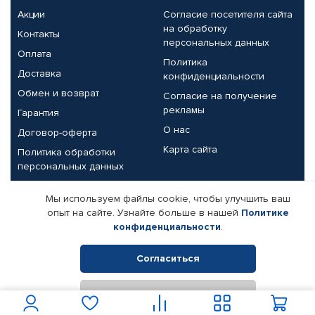
Акции
Согласие посетителя сайта
на обработку
Контакты
персональных данных
Оплата
Политика
Доставка
конфиденциальности
Обмен и возврат
Согласие на получение
рекламы
Гарантия
О нас
Договор-оферта
Карта сайта
Политика обработки
персональных данных
Партнерам
Мы используем файлы cookie, чтобы улучшить ваш
опыт на сайте. Узнайте больше в нашей
Политике
Корпоративным клиентам
Реквизиты компании
конфиденциальности
.
Поставщикам
Согласиться
Отклонить
© КАМАЗ ЦЕНТР ДОНЕЦК, 2015-2026. Все права защищены.
Интернет-магазин автомобильных товаров Автопрофи.