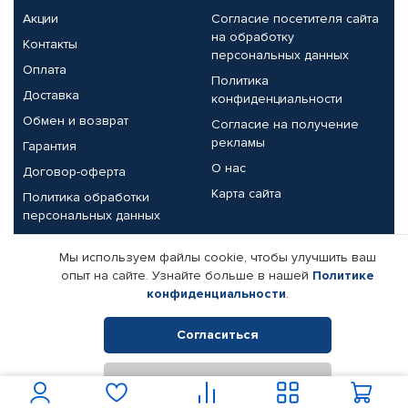
Акции
Согласие посетителя сайта
на обработку
Контакты
персональных данных
Оплата
Политика
Доставка
конфиденциальности
Обмен и возврат
Согласие на получение
рекламы
Гарантия
О нас
Договор-оферта
Карта сайта
Политика обработки
персональных данных
Партнерам
Мы используем файлы cookie, чтобы улучшить ваш
опыт на сайте. Узнайте больше в нашей
Политике
Корпоративным клиентам
Реквизиты компании
конфиденциальности
.
Поставщикам
Согласиться
Отклонить
© КАМАЗ ЦЕНТР ДОНЕЦК, 2015-2026. Все права защищены.
Интернет-магазин автомобильных товаров Автопрофи.