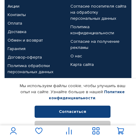
Акции
Согласие посетителя сайта
на обработку
Контакты
персональных данных
Оплата
Политика
Доставка
конфиденциальности
Обмен и возврат
Согласие на получение
рекламы
Гарантия
О нас
Договор-оферта
Карта сайта
Политика обработки
персональных данных
Партнерам
Мы используем файлы cookie, чтобы улучшить ваш
опыт на сайте. Узнайте больше в нашей
Политике
Корпоративным клиентам
Реквизиты компании
конфиденциальности
.
Поставщикам
Согласиться
Отклонить
© КАМАЗ ЦЕНТР ДОНЕЦК, 2015-2026. Все права защищены.
Интернет-магазин автомобильных товаров Автопрофи.