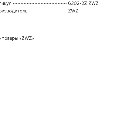
тикул
6202-2Z ZWZ
оизводитель
ZWZ
е товары «ZWZ»