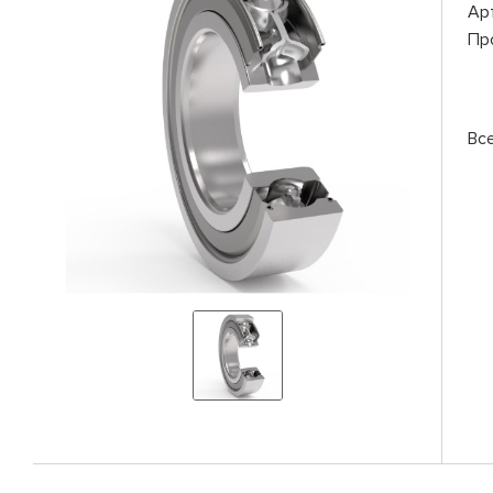
Ар
Пр
Вс