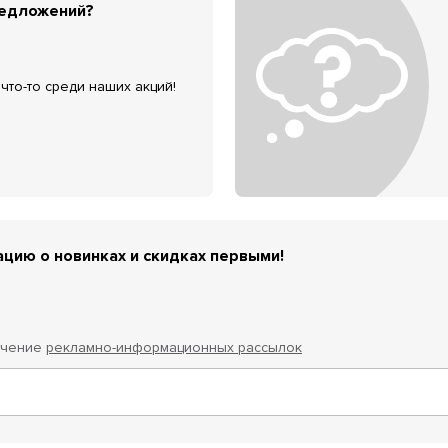
редложений?
что-то среди наших акций!
цию о новинках и скидках первыми!
учение
рекламно-информационных рассылок