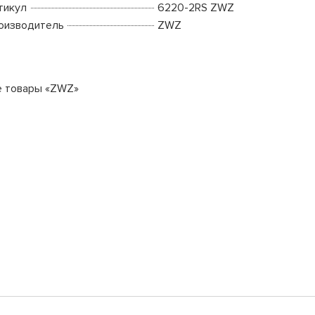
тикул
6220-2RS ZWZ
оизводитель
ZWZ
е товары «ZWZ»