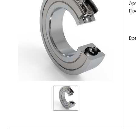
Ар
Пр
Вс