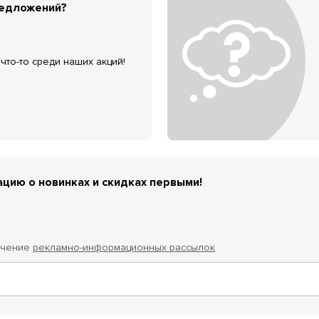
редложений?
что-то среди наших акций!
цию о новинках и скидках первыми!
учение
рекламно-информационных рассылок