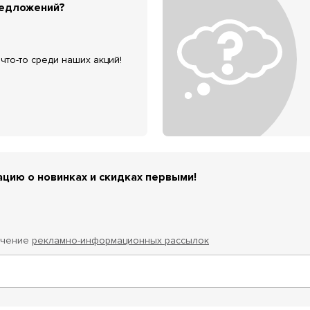
редложений?
что-то среди наших акций!
цию о новинках и скидках первыми!
учение
рекламно-информационных рассылок