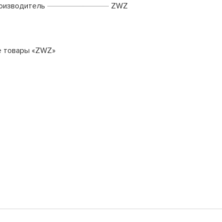
оизводитель
ZWZ
е товары «ZWZ»