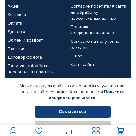
Акции
Согласие посетителя сайта
на обработку
Контакты
персональных данных
Оплата
Политика
Доставка
конфиденциальности
Обмен и возврат
Согласие на получение
рекламы
Гарантия
О нас
Договор-оферта
Карта сайта
Политика обработки
персональных данных
Партнерам
Мы используем файлы cookie, чтобы улучшить ваш
опыт на сайте. Узнайте больше в нашей
Политике
Корпоративным клиентам
Реквизиты компании
конфиденциальности
.
Поставщикам
Согласиться
Отклонить
© КАМАЗ ЦЕНТР ДОНЕЦК, 2015-2026. Все права защищены.
Интернет-магазин автомобильных товаров Автопрофи.