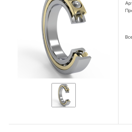
Ар
Пр
Вс