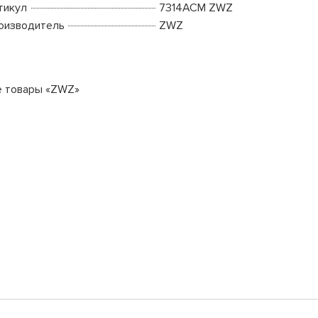
тикул
7314ACM ZWZ
оизводитель
ZWZ
е товары «ZWZ»