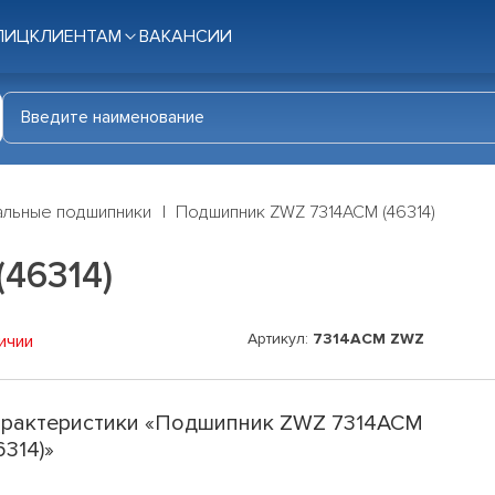
ЛИЦ
КЛИЕНТАМ
ВАКАНСИИ
льные подшипники
Подшипник ZWZ 7314ACM (46314)
46314)
Артикул:
7314ACM ZWZ
ичии
рактеристики «Подшипник ZWZ 7314ACM
6314)»