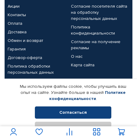
Акции
Согласие посетителя сайта
на обработку
Контакты
персональных данных
Оплата
Политика
Доставка
конфиденциальности
Обмен и возврат
Согласие на получение
рекламы
Гарантия
О нас
Договор-оферта
Карта сайта
Политика обработки
персональных данных
Партнерам
Мы используем файлы cookie, чтобы улучшить ваш
опыт на сайте. Узнайте больше в нашей
Политике
Корпоративным клиентам
Реквизиты компании
конфиденциальности
.
Поставщикам
Согласиться
Отклонить
© КАМАЗ ЦЕНТР ДОНЕЦК, 2015-2026. Все права защищены.
Интернет-магазин автомобильных товаров Автопрофи.