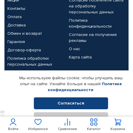
Акции
Согласие посетителя сайта
на обработку
Контакты
персональных данных
Оплата
Политика
Доставка
конфиденциальности
Обмен и возврат
Согласие на получение
рекламы
Гарантия
О нас
Договор-оферта
Карта сайта
Политика обработки
персональных данных
Партнерам
Мы используем файлы cookie, чтобы улучшить ваш
опыт на сайте. Узнайте больше в нашей
Политике
Корпоративным клиентам
Реквизиты компании
конфиденциальности
.
Поставщикам
Согласиться
Отклонить
© КАМАЗ ЦЕНТР ДОНЕЦК, 2015-2026. Все права защищены.
800
В корзину
Интернет-магазин автомобильных товаров Автопрофи.
Войти
Избранное
Сравнение
Каталог
Корзина