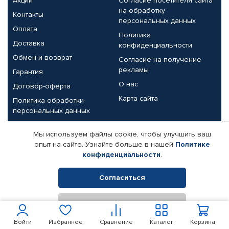
Акции
Согласие посетителя сайта
на обработку
Контакты
персональных данных
Оплата
Политика
Доставка
конфиденциальности
Обмен и возврат
Согласие на получение
рекламы
Гарантия
О нас
Договор-оферта
Карта сайта
Политика обработки
персональных данных
Партнерам
Мы используем файлы cookie, чтобы улучшить ваш
опыт на сайте. Узнайте больше в нашей
Политике
Корпоративным клиентам
Реквизиты компании
конфиденциальности
.
Поставщикам
Согласиться
Отклонить
© КАМАЗ ЦЕНТР ДОНЕЦК, 2015-2026. Все права защищены.
Интернет-магазин автомобильных товаров Автопрофи.
Войти
Избранное
Сравнение
Каталог
Корзина