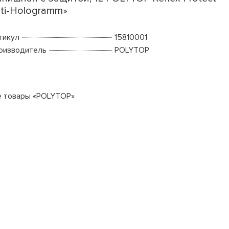
ti-Hologramm»
тикул
15810001
оизводитель
POLYTOP
е товары «POLYTOP»