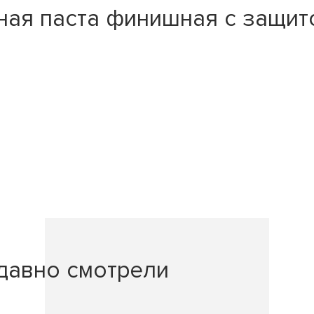
ая паста финишная с защито
давно смотрели