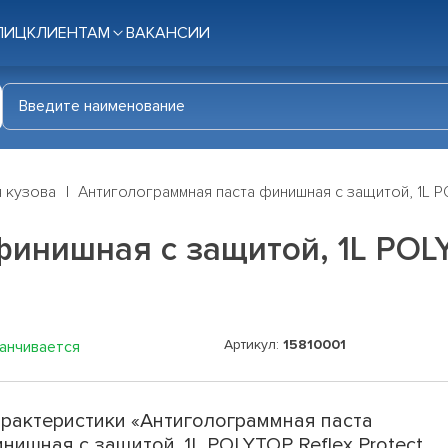
ЛИЦ
КЛИЕНТАМ
ВАКАНСИИ
я кузова
Антиголограммная паста финишная с защитой, 1L P
нишная с защитой, 1L POLYTO
Артикул:
15810001
канчивается
рактеристики «Антиголограммная паста
нишная с защитой, 1L POLYTOP Reflex Protect