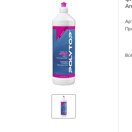
An
Ар
Пр
Вс