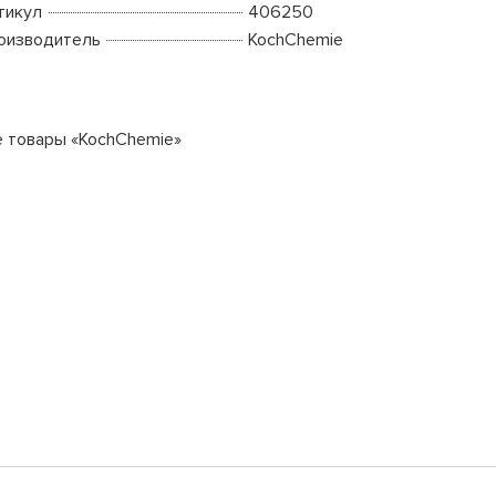
тикул
406250
оизводитель
KochChemie
е товары «KochChemie»