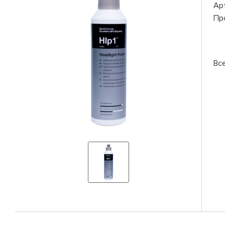
Ар
Пр
Вс