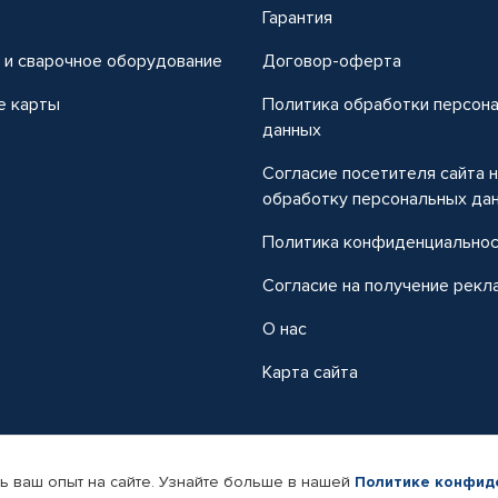
т
Гарантия
 и сварочное оборудование
Договор-оферта
е карты
Политика обработки персон
данных
Согласие посетителя сайта 
обработку персональных да
Политика конфиденциально
Согласие на получение рекл
О нас
Карта сайта
ь ваш опыт на сайте. Узнайте больше в нашей
Политике конфид
-магазин автомобильных товаров Автопрофи.