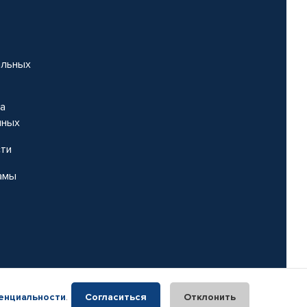
альных
на
нных
сти
амы
енциальности
.
Согласиться
Отклонить