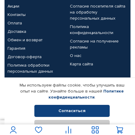
Акции
Согласие посетителя сайта
на обработку
Контакты
персональных данных
Оплата
Политика
Доставка
конфиденциальности
Обмен и возврат
Согласие на получение
рекламы
Гарантия
О нас
Договор-оферта
Карта сайта
Политика обработки
персональных данных
Партнерам
Мы используем файлы cookie, чтобы улучшить ваш
опыт на сайте. Узнайте больше в нашей
Политике
Корпоративным клиентам
Реквизиты компании
конфиденциальности
.
Поставщикам
Согласиться
Отклонить
© КАМАЗ ЦЕНТР ДОНЕЦК, 2015-2026. Все права защищены.
250
В корзину
Интернет-магазин автомобильных товаров Автопрофи.