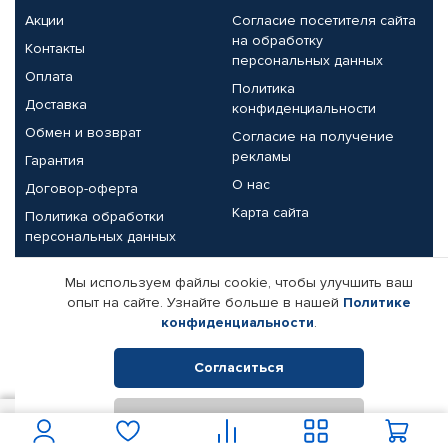
Акции
Согласие посетителя сайта
на обработку
Контакты
персональных данных
Оплата
Политика
Доставка
конфиденциальности
Обмен и возврат
Согласие на получение
рекламы
Гарантия
О нас
Договор-оферта
Карта сайта
Политика обработки
персональных данных
Партнерам
Мы используем файлы cookie, чтобы улучшить ваш
опыт на сайте. Узнайте больше в нашей
Политике
Корпоративным клиентам
Реквизиты компании
конфиденциальности
.
Поставщикам
Согласиться
Отклонить
© КАМАЗ ЦЕНТР ДОНЕЦК, 2015-2026. Все права защищены.
150
В корзину
Интернет-магазин автомобильных товаров Автопрофи.