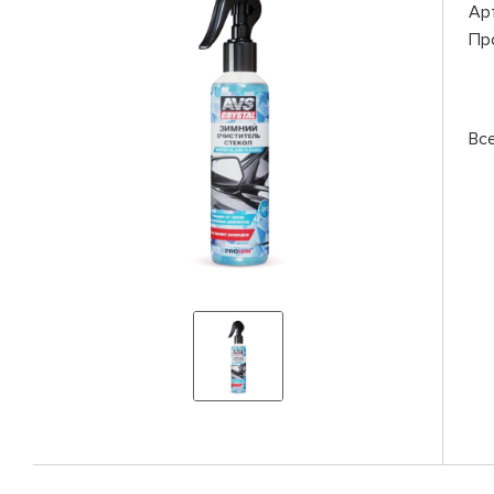
Ар
Пр
Вс