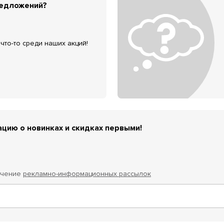
редложений?
что-то среди наших акций!
цию о новинках и скидках первыми!
учение
рекламно-информационных рассылок