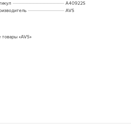
тикул
A40922S
оизводитель
AVS
е товары «AVS»