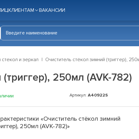
ЛИЦ
КЛИЕНТАМ
ВАКАНСИИ
 стекол и зеркал
Очиститель стёкол зимний (триггер), 250м
(триггер), 250мл (AVK-782)
Артикул:
A40922S
аличии
рактеристики «Очиститель стёкол зимний
риггер), 250мл (AVK-782)»