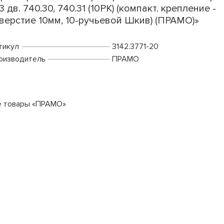
 3 дв. 740.30, 740.31 (10PK) (компакт. крепление -
верстие 10мм, 10-ручьевой Шкив) (ПРАМО)»
тикул
3142.3771-20
оизводитель
ПРАМО
е товары «ПРАМО»