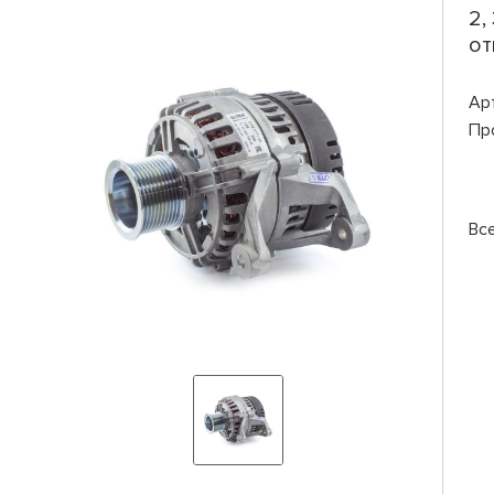
2,
от
Ар
Пр
Вс