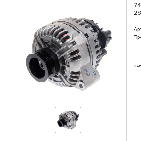
74
28
Ар
Пр
Вс