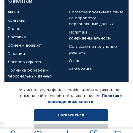
Клиентам
Акции
Согласие посетителя сайта
на обработку
Контакты
персональных данных
Оплата
Политика
Доставка
конфиденциальности
Обмен и возврат
Согласие на получение
рекламы
Гарантия
О нас
Договор-оферта
Карта сайта
Политика обработки
персональных данных
Партнерам
Мы используем файлы cookie, чтобы улучшить ваш
опыт на сайте. Узнайте больше в нашей
Политике
Корпоративным клиентам
Реквизиты компании
конфиденциальности
.
Поставщикам
Согласиться
Отклонить
© КАМАЗ ЦЕНТР ДОНЕЦК, 2015-2026. Все права защищены.