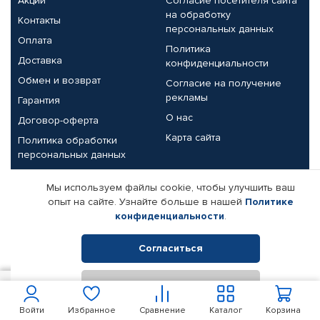
Акции
Согласие посетителя сайта
на обработку
Контакты
персональных данных
Оплата
Политика
Доставка
конфиденциальности
Обмен и возврат
Согласие на получение
рекламы
Гарантия
О нас
Договор-оферта
Карта сайта
Политика обработки
персональных данных
Партнерам
Мы используем файлы cookie, чтобы улучшить ваш
опыт на сайте. Узнайте больше в нашей
Политике
Корпоративным клиентам
Реквизиты компании
конфиденциальности
.
Поставщикам
Согласиться
Отклонить
© КАМАЗ ЦЕНТР ДОНЕЦК, 2015-2026. Все права защищены.
705
В корзину
Интернет-магазин автомобильных товаров Автопрофи.
Войти
Избранное
Сравнение
Каталог
Корзина