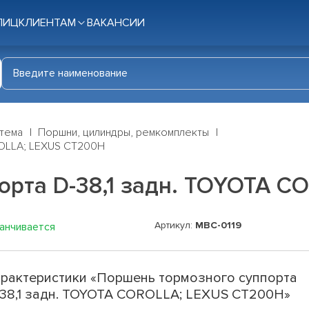
ЛИЦ
КЛИЕНТАМ
ВАКАНСИИ
стема
Поршни, цилиндры, ремкомплекты
ROLLA; LEXUS CT200H
орта D-38,1 задн. TOYOTA C
Артикул:
MBC-0119
канчивается
рактеристики «Поршень тормозного суппорта
38,1 задн. TOYOTA COROLLA; LEXUS CT200H»