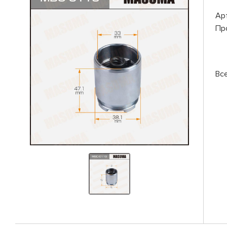
Ар
Пр
Вс