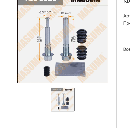
KI
Ар
Пр
Вс