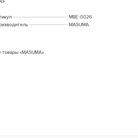
A»
тикул
MBE-0026
оизводитель
MASUMA
е товары «MASUMA»