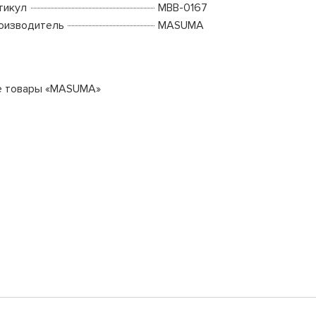
тикул
MBB-0167
оизводитель
MASUMA
е товары «MASUMA»