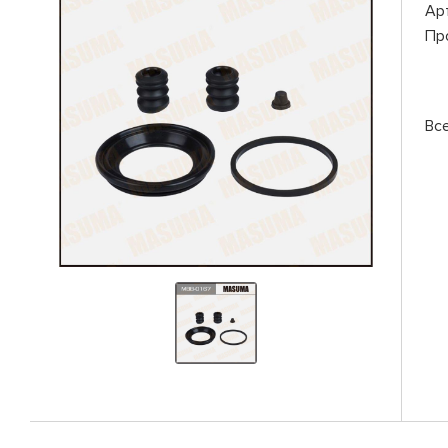
Ар
Пр
Вс