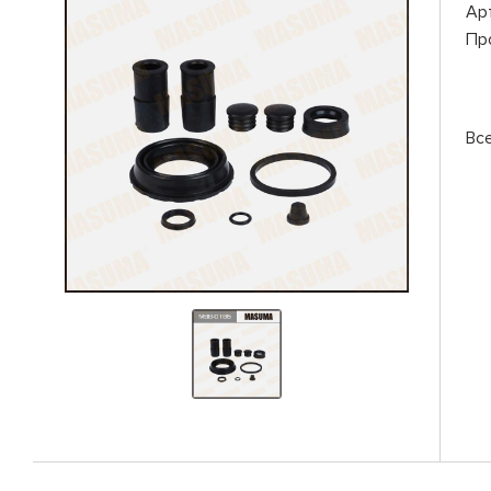
Ар
Пр
Вс