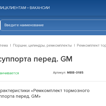
ЛИЦ
КЛИЕНТАМ
ВАКАНСИИ
стема
Поршни, цилиндры, ремкомплекты
Ремкомплект то
суппорта перед. GM
Артикул:
MBB-0185
канчивается
рактеристики «Ремкомплект тормозного
ппорта перед. GM»