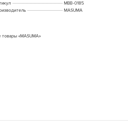
тикул
MBB-0185
оизводитель
MASUMA
е товары «MASUMA»