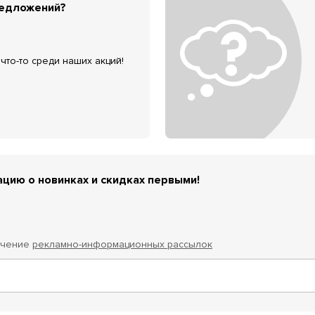
редложений?
что-то среди наших акций!
цию о новинках и скидках первыми!
учение
рекламно-информационных рассылок