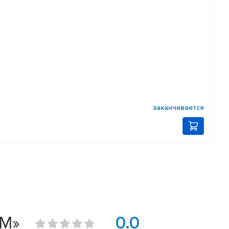
заканчивается
GM»
0.0