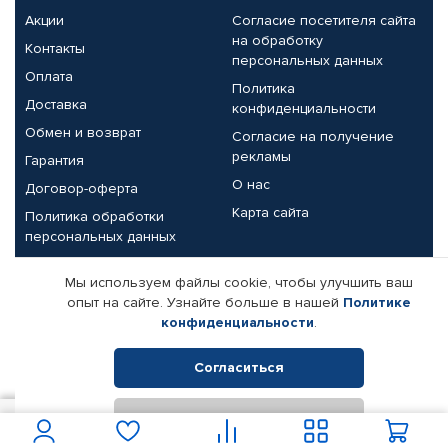
Акции
Согласие посетителя сайта
на обработку
Контакты
персональных данных
Оплата
Политика
Доставка
конфиденциальности
Обмен и возврат
Согласие на получение
рекламы
Гарантия
О нас
Договор-оферта
Карта сайта
Политика обработки
персональных данных
Партнерам
Мы используем файлы cookie, чтобы улучшить ваш
опыт на сайте. Узнайте больше в нашей
Политике
Корпоративным клиентам
Реквизиты компании
конфиденциальности
.
Поставщикам
Согласиться
Отклонить
© КАМАЗ ЦЕНТР ДОНЕЦК, 2015-2026. Все права защищены.
350
В корзину
Интернет-магазин автомобильных товаров Автопрофи.