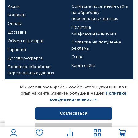
Акции
Согласие посетителя сайта
на обработку
Контакты
персональных данных
Оплата
Политика
Доставка
конфиденциальности
Обмен и возврат
Согласие на получение
рекламы
Гарантия
О нас
Договор-оферта
Карта сайта
Политика обработки
персональных данных
Партнерам
Мы используем файлы cookie, чтобы улучшить ваш
опыт на сайте. Узнайте больше в нашей
Политике
Корпоративным клиентам
Реквизиты компании
конфиденциальности
.
Поставщикам
Согласиться
Отклонить
© КАМАЗ ЦЕНТР ДОНЕЦК, 2015-2026. Все права защищены.
400
В корзину
Интернет-магазин автомобильных товаров Автопрофи.