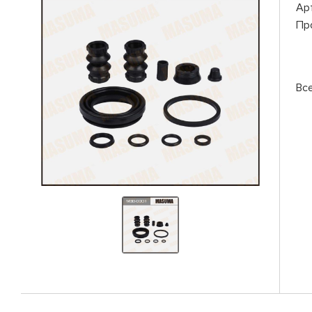
Ар
Пр
Вс