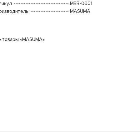
тикул
MBB-0001
оизводитель
MASUMA
е товары «MASUMA»