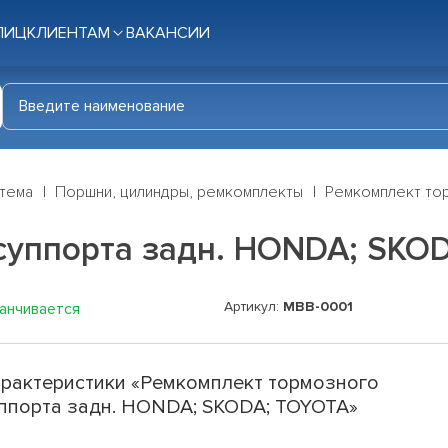
ЛИЦ
КЛИЕНТАМ
ВАКАНСИИ
стема
Поршни, цилиндры, ремкомплекты
Ремкомплект то
суппорта задн. HONDA; SKO
Артикул:
MBB-0001
канчивается
рактеристики «Ремкомплект тормозного
ппорта задн. HONDA; SKODA; TOYOTA»