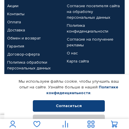
Акции
Согласие посетителя сайта
на обработку
Контакты
персональных данных
Оплата
Политика
Доставка
конфиденциальности
Обмен и возврат
Согласие на получение
рекламы
Гарантия
О нас
Договор-оферта
Карта сайта
Политика обработки
персональных данных
Партнерам
Мы используем файлы cookie, чтобы улучшить ваш
опыт на сайте. Узнайте больше в нашей
Политике
Корпоративным клиентам
Реквизиты компании
конфиденциальности
.
Поставщикам
Согласиться
Отклонить
© КАМАЗ ЦЕНТР ДОНЕЦК, 2015-2026. Все права защищены.
550
В корзину
Интернет-магазин автомобильных товаров Автопрофи.