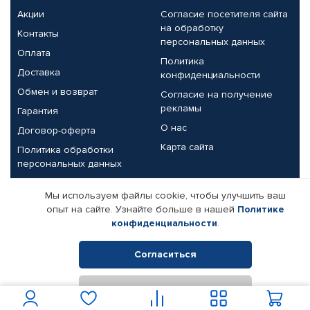
Акции
Согласие посетителя сайта
на обработку
Контакты
персональных данных
Оплата
Политика
Доставка
конфиденциальности
Обмен и возврат
Согласие на получение
рекламы
Гарантия
О нас
Договор-оферта
Карта сайта
Политика обработки
персональных данных
Партнерам
Мы используем файлы cookie, чтобы улучшить ваш
опыт на сайте. Узнайте больше в нашей
Политике
Корпоративным клиентам
Реквизиты компании
конфиденциальности
.
Поставщикам
Согласиться
Отклонить
© КАМАЗ ЦЕНТР ДОНЕЦК, 2015-2026. Все права защищены.
Интернет-магазин автомобильных товаров Автопрофи.