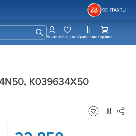
КОНТАКТЫ
Войти
Избранное
Сравнение
Корзина
34N50, K039634X50