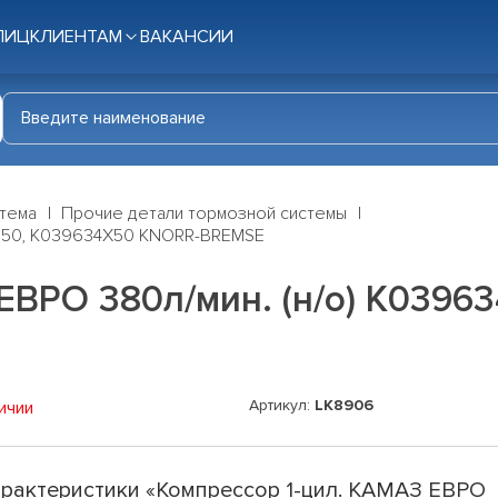
ЛИЦ
КЛИЕНТАМ
ВАКАНСИИ
стема
Прочие детали тормозной системы
34N50, K039634X50 KNORR-BREMSE
ЕВРО 380л/мин. (н/о) K0396
Артикул:
LK8906
ичии
рактеристики «Компрессор 1-цил. КАМАЗ ЕВРО