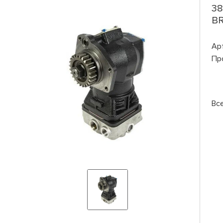
38
B
Ар
Пр
Вс