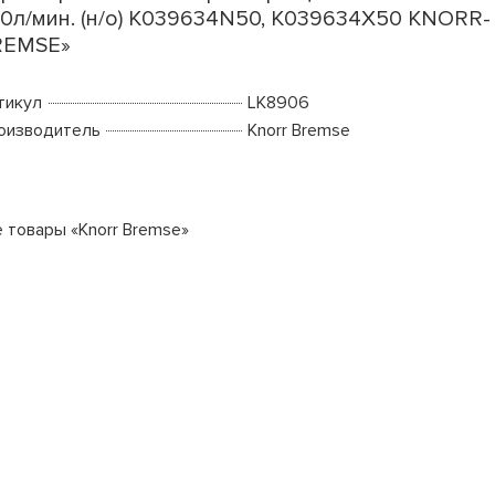
0л/мин. (н/о) K039634N50, K039634X50 KNORR-
REMSE»
тикул
LK8906
оизводитель
Knorr Bremse
е товары «Knorr Bremse»