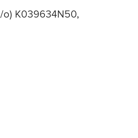
н/о) K039634N50,