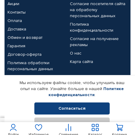
Акции
Согласие посетителя сайта
на обработку
Контакты
персональных данных
Оплата
Политика
Доставка
конфиденциальности
Обмен и возврат
Согласие на получение
рекламы
Гарантия
О нас
Договор-оферта
Карта сайта
Политика обработки
персональных данных
Партнерам
Мы используем файлы cookie, чтобы улучшить ваш
опыт на сайте. Узнайте больше в нашей
Политике
Корпоративным клиентам
Реквизиты компании
конфиденциальности
.
Поставщикам
Согласиться
Отклонить
© КАМАЗ ЦЕНТР ДОНЕЦК, 2015-2026. Все права защищены.
312
В корзину
Интернет-магазин автомобильных товаров Автопрофи.
Войти
Избранное
Сравнение
Каталог
Корзина