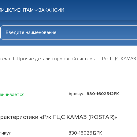
ЛИЦ
КЛИЕНТАМ
ВАКАНСИИ
стема
Прочие детали тормозной системы
Р/к ГЦС КАМАЗ
Артикул:
830-1602512РК
канчивается
рактеристики «Р/к ГЦС КАМАЗ (ROSTAR)»
тикул
830-1602512РК