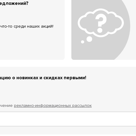
редложений?
что-то среди наших акций!
цию о новинках и скидках первыми!
учение
рекламно-информационных рассылок