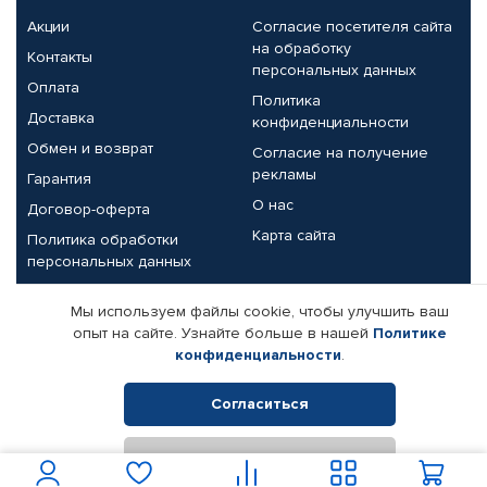
Акции
Согласие посетителя сайта
на обработку
Контакты
персональных данных
Оплата
Политика
Доставка
конфиденциальности
Обмен и возврат
Согласие на получение
рекламы
Гарантия
О нас
Договор-оферта
Карта сайта
Политика обработки
персональных данных
Партнерам
Мы используем файлы cookie, чтобы улучшить ваш
опыт на сайте. Узнайте больше в нашей
Политике
Корпоративным клиентам
Реквизиты компании
конфиденциальности
.
Поставщикам
Согласиться
Отклонить
© КАМАЗ ЦЕНТР ДОНЕЦК, 2015-2026. Все права защищены.
Интернет-магазин автомобильных товаров Автопрофи.