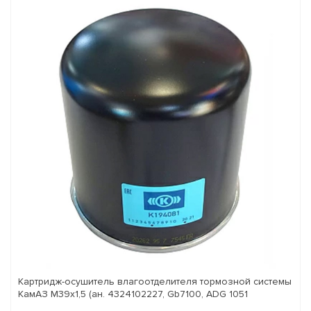
Картридж-осушитель влагоотделителя тормозной системы
КамАЗ M39x1,5 (ан. 4324102227, Gb7100, ADG 1051