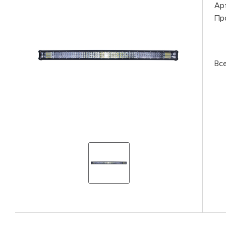
Ар
Пр
Вс