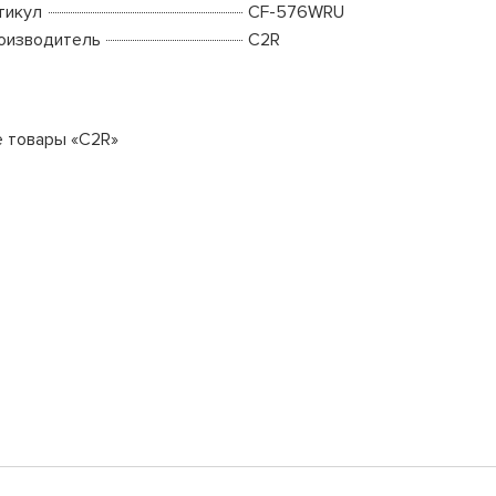
тикул
CF-576WRU
оизводитель
C2R
е товары «C2R»