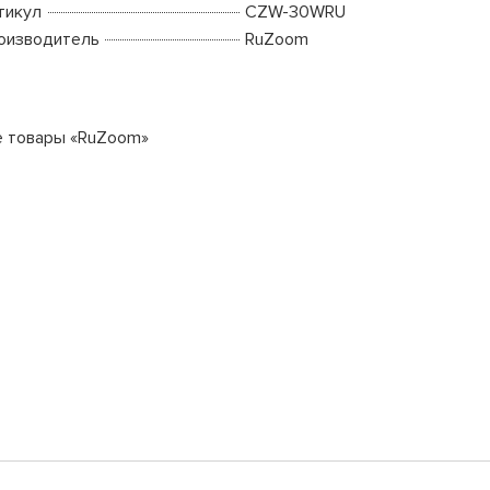
тикул
CZW-30WRU
оизводитель
RuZoom
е товары «RuZoom»