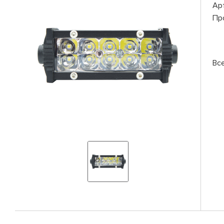
Ар
Пр
Вс