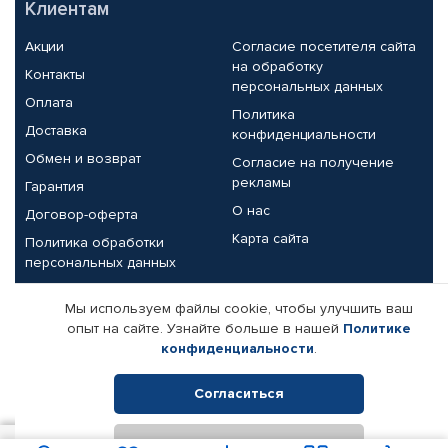
Клиентам
Акции
Согласие посетителя сайта
на обработку
Контакты
персональных данных
Оплата
Политика
Доставка
конфиденциальности
Обмен и возврат
Согласие на получение
рекламы
Гарантия
О нас
Договор-оферта
Карта сайта
Политика обработки
персональных данных
Партнерам
Мы используем файлы cookie, чтобы улучшить ваш
опыт на сайте. Узнайте больше в нашей
Политике
Корпоративным клиентам
Реквизиты компании
конфиденциальности
.
Поставщикам
Согласиться
Отклонить
© КАМАЗ ЦЕНТР ДОНЕЦК, 2015-2026. Все права защищены.