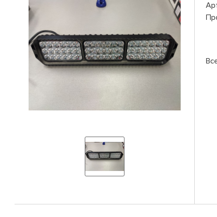
Ар
Пр
Вс