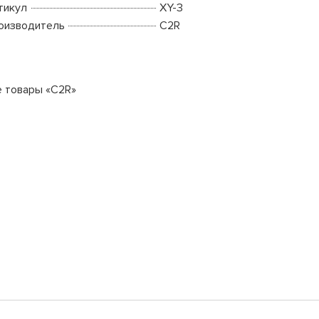
тикул
XY-3
оизводитель
C2R
е товары «C2R»