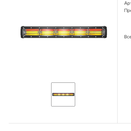
Ар
Пр
Вс