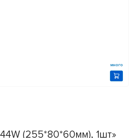
много
44W (255*80*60мм), 1шт»