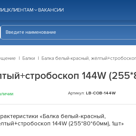
ЛИЦ
КЛИЕНТАМ
ВАКАНСИИ
ещение
Балки
Балка белый-красный, жёлтый+стробоскоп 
тый+стробоскоп 144W (255*8
Артикул:
LB-COB-144W
аличии
рактеристики «Балка белый-красный,
лтый+стробоскоп 144W (255*80*60мм), 1шт»