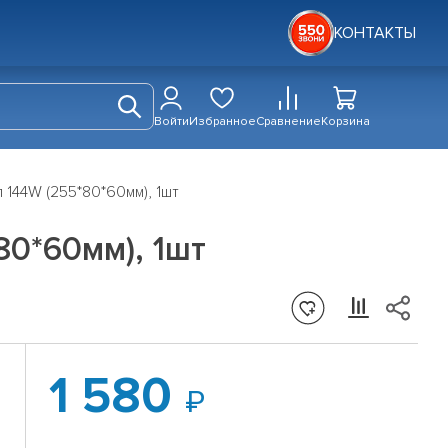
КОНТАКТЫ
Войти
Избранное
Сравнение
Корзина
144W (255*80*60мм), 1шт
0*60мм), 1шт
1 580