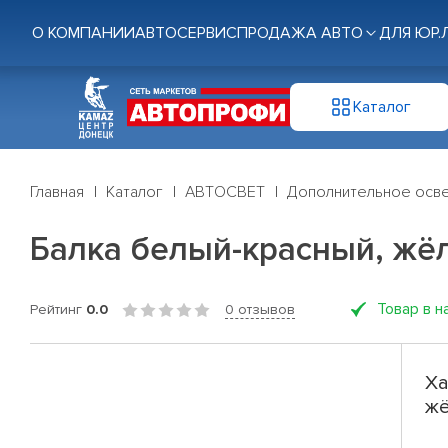
О КОМПАНИИ
АВТОСЕРВИС
ПРОДАЖА АВТО
ДЛЯ ЮР.
Каталог
Главная
Каталог
АВТОСВЕТ
Дополнительное осв
Балка белый-красный, жёл
Товар в н
Рейтинг
0.0
0 отзывов
Ха
жё