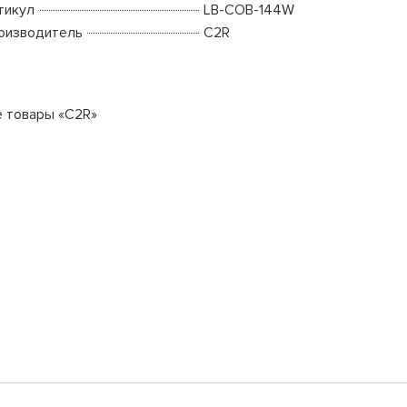
тикул
LB-COB-144W
оизводитель
C2R
е товары «C2R»