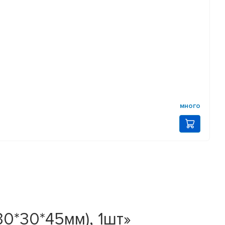
много
0*30*45мм), 1шт»