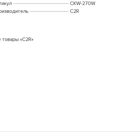
тикул
CKW-270W
оизводитель
C2R
е товары «C2R»