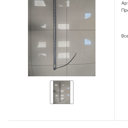
Ар
Пр
Вс