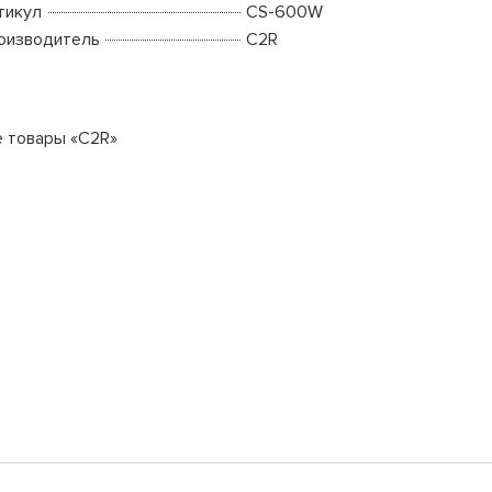
тикул
CS-600W
оизводитель
C2R
е товары «C2R»