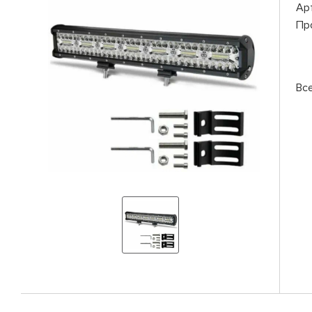
Ар
Пр
Вс