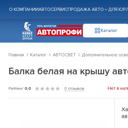
О КОМПАНИИ
АВТОСЕРВИС
ПРОДАЖА АВТО
ДЛЯ ЮР.
Каталог
Главная
Каталог
АВТОСВЕТ
Дополнительное осв
Балка белая на крышу авт
Нет в нал
Рейтинг
0.0
0 отзывов
Ха
ав