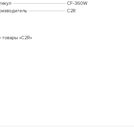
тикул
CF-360W
оизводитель
C2R
е товары «C2R»