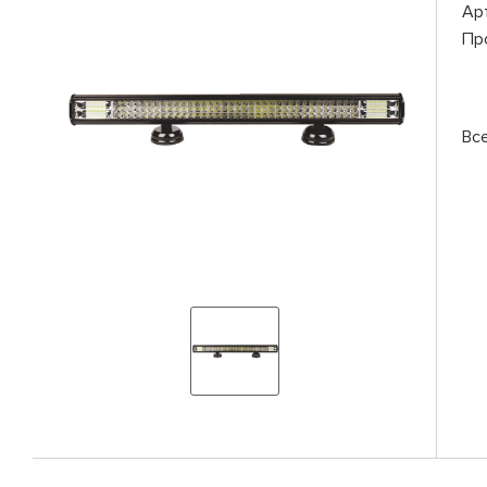
Ар
Пр
Вс