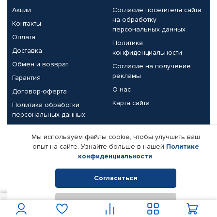
Акции
Согласие посетителя сайта
на обработку
Контакты
персональных данных
Оплата
Политика
Доставка
конфиденциальности
Обмен и возврат
Согласие на получение
рекламы
Гарантия
О нас
Договор-оферта
Карта сайта
Политика обработки
персональных данных
Партнерам
Мы используем файлы cookie, чтобы улучшить ваш
опыт на сайте. Узнайте больше в нашей
Политике
Корпоративным клиентам
Реквизиты компании
конфиденциальности
.
Поставщикам
Согласиться
Отклонить
© КАМАЗ ЦЕНТР ДОНЕЦК, 2015-2026. Все права защищены.
1 900
В корзину
Интернет-магазин автомобильных товаров Автопрофи.