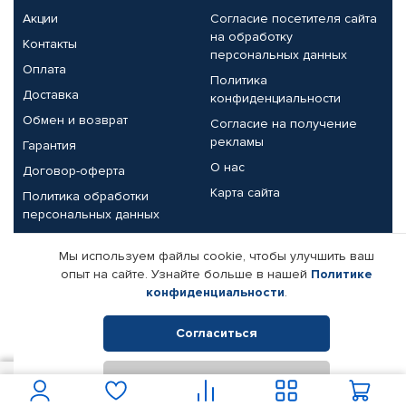
Акции
Согласие посетителя сайта
на обработку
Контакты
персональных данных
Оплата
Политика
Доставка
конфиденциальности
Обмен и возврат
Согласие на получение
рекламы
Гарантия
О нас
Договор-оферта
Карта сайта
Политика обработки
персональных данных
Партнерам
Мы используем файлы cookie, чтобы улучшить ваш
опыт на сайте. Узнайте больше в нашей
Политике
Корпоративным клиентам
Реквизиты компании
конфиденциальности
.
Поставщикам
Согласиться
Отклонить
© КАМАЗ ЦЕНТР ДОНЕЦК, 2015-2026. Все права защищены.
2 600
В корзину
Интернет-магазин автомобильных товаров Автопрофи.