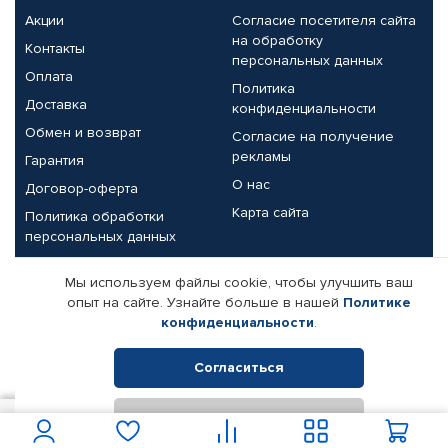
Акции
Согласие посетителя сайта
на обработку
Контакты
персональных данных
Оплата
Политика
Доставка
конфиденциальности
Обмен и возврат
Согласие на получение
рекламы
Гарантия
О нас
Договор-оферта
Карта сайта
Политика обработки
персональных данных
Партнерам
Мы используем файлы cookie, чтобы улучшить ваш
опыт на сайте. Узнайте больше в нашей
Политике
Корпоративным клиентам
Реквизиты компании
конфиденциальности
.
Поставщикам
Согласиться
Отклонить
© КАМАЗ ЦЕНТР ДОНЕЦК, 2015-2026. Все права защищены.
1 300
В корзину
Интернет-магазин автомобильных товаров Автопрофи.