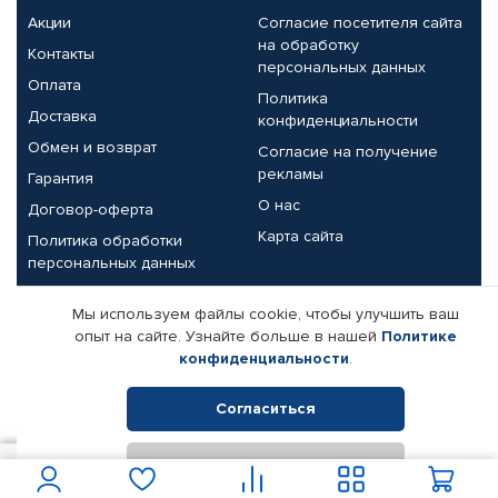
Акции
Согласие посетителя сайта
на обработку
Контакты
персональных данных
Оплата
Политика
Доставка
конфиденциальности
Обмен и возврат
Согласие на получение
рекламы
Гарантия
О нас
Договор-оферта
Карта сайта
Политика обработки
персональных данных
Партнерам
Мы используем файлы cookie, чтобы улучшить ваш
опыт на сайте. Узнайте больше в нашей
Политике
Корпоративным клиентам
Реквизиты компании
конфиденциальности
.
Поставщикам
Согласиться
Отклонить
© КАМАЗ ЦЕНТР ДОНЕЦК, 2015-2026. Все права защищены.
1 500
В корзину
Интернет-магазин автомобильных товаров Автопрофи.